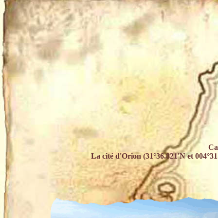
Ca
La cité d'Orion (31°36.821'N et 004°31