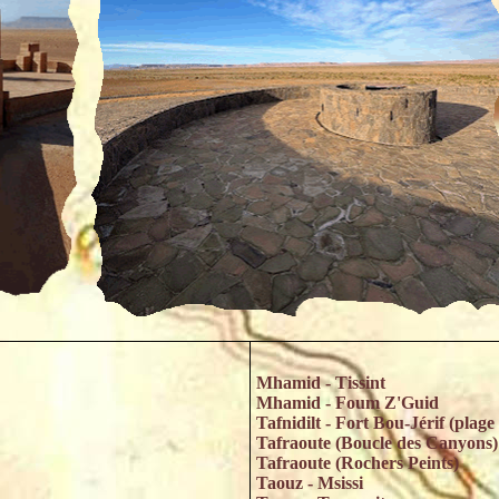
Mhamid - Tissint
Mhamid - Foum Z'Guid
Tafnidilt - Fort Bou-Jérif (plage
Tafraoute (Boucle des Canyons)
Tafraoute (Rochers Peints)
Taouz - Msissi