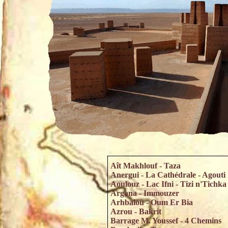
Aît Makhlouf - Taza
Anergui - La Cathédrale - Agouti
Aoulouz - Lac Ifni - Tizi n'Tichka
Argana - Immouzer
Arhbalou - Oum Er Bia
Azrou - Bakrit
Barrage M. Youssef - 4 Chemins