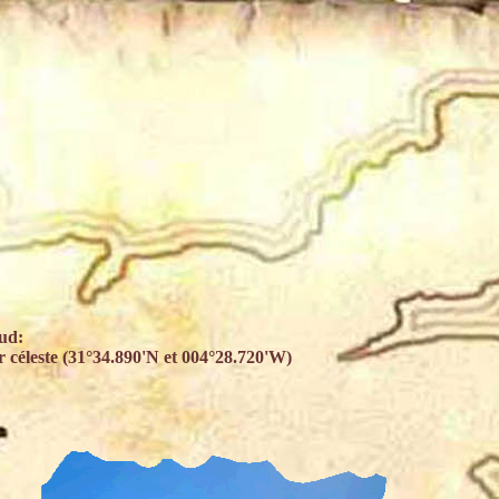
ud:
r céleste (31°34.890'N et 004°28.720'W)