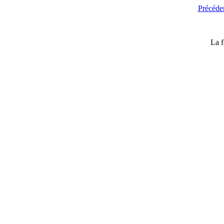
Précéde
La f